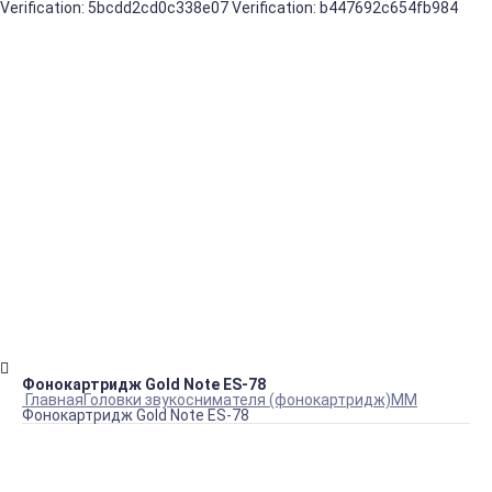
Verification: 5bcdd2cd0c338e07
Verification: b447692c654fb984
Наш магазин для истиных ценителей качественного звука
+7(916) 099-36-46
Пн.-Пт.:10:00 – 20:00
admin@ownspeakers.ru
Круглосуточно
Статьи и обзоры
Фото
Фонокартридж Gold Note ES-78
Главная
Головки звукоснимателя (фонокартридж)
ММ
Фонокартридж Gold Note ES-78