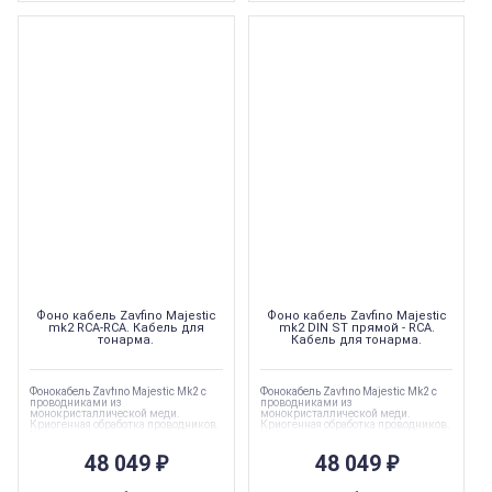
Фоно кабель Zavfino Majestic
Фоно кабель Zavfino Majestic
mk2 RCA-RCA. Кабель для
mk2 DIN ST прямой - RCA.
тонарма.
Кабель для тонарма.
Фонокабель Zavfino Majestic Mk2 с
Фонокабель Zavfino Majestic Mk2 с
проводниками из
проводниками из
монокристаллической меди.
монокристаллической меди.
Криогенная обработка проводников.
Криогенная обработка проводников.
Кабель для тонарма.
Кабель для тонарма.
48 049
₽
48 049
₽