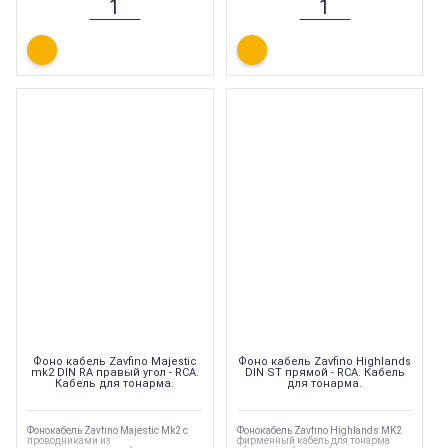
Фоно кабель Zavfino Majestic
Фоно кабель Zavfino Highlands
mk2 DIN RA правый угол - RCA.
DIN ST прямой - RCA. Кабель
Кабель для тонарма.
для тонарма.
Фонокабель Zavfino Majestic Mk2 с
Фонокабель Zavfino Highlands MK2
проводниками из
фирменный кабель для тонарма