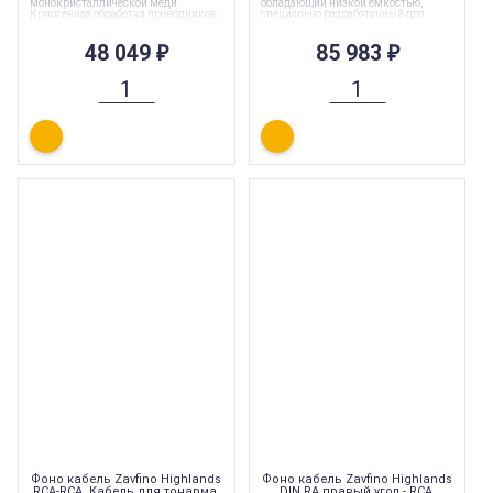
монокристаллической меди.
обладающий низкой емкостью,
Криогенная обработка проводников.
специально разработанный для
Кабель для тонарма.
высококачественного аналогового
воспроизведения. Кабель для
48 049
₽
тонарма.
85 983
₽
Фоно кабель Zavfino Highlands
Фоно кабель Zavfino Highlands
RCA-RCA. Кабель для тонарма.
DIN RA правый угол - RCA.