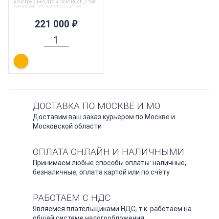
конструкцию, что и Gold Rush, с той
разницей, что золото и чистое
серебро покрыты эмалью, а затем
скручены для создания настоящей
конструкции «литц». «Литц»
221 000
₽
улучшает звучание в
высокочастотном диапазоне и
делает его более захватывающим,
особенно когда дело касается
классической музыки.
ДОСТАВКА ПО МОСКВЕ И МО
Доставим ваш заказ курьером по Москве и
Московской области
ОПЛАТА ОНЛАЙН И НАЛИЧНЫМИ
Принимаем любые способы оплаты: наличные,
безналичные, оплата картой или по счёту
РАБОТАЕМ С НДС
Являемся плательщиками НДС, т.к. работаем на
общей системе налогообложения