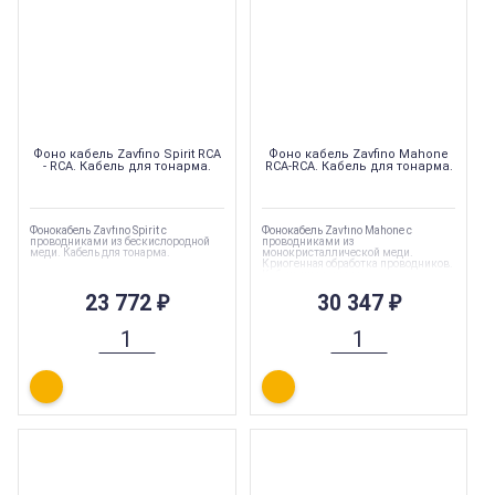
Фоно кабель Zavfino Spirit RCA
Фоно кабель Zavfino Mahone
- RCA. Кабель для тонарма.
RCA-RCA. Кабель для тонарма.
Фонокабель Zavfino Spirit с
Фонокабель Zavfino Mahone с
проводниками из бескислородной
проводниками из
меди. Кабель для тонарма.
монокристаллической меди.
Криогенная обработка проводников.
Кабель для тонарма.
23 772
₽
30 347
₽