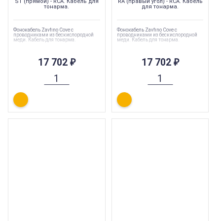
ST (прямой) - RCA. Кабель для
RA (правый угол) - RCA. Кабель
тонарма.
для тонарма.
Фонокабель Zavfino Cove с
Фонокабель Zavfino Cove с
проводниками из бескислородной
проводниками из бескислородной
меди. Кабель для тонарма.
меди. Кабель для тонарма.
17 702
₽
17 702
₽