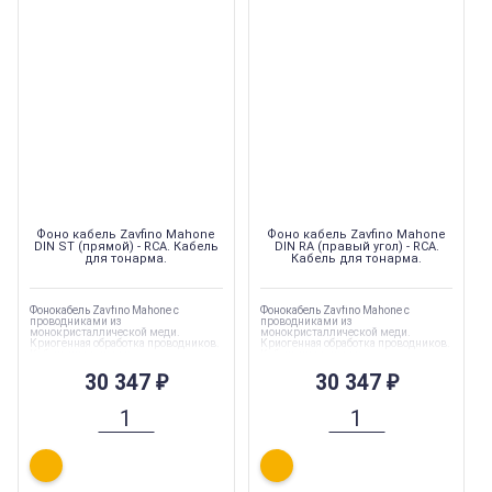
Фоно кабель Zavfino Mahone
Фоно кабель Zavfino Mahone
DIN ST (прямой) - RCA. Кабель
DIN RA (правый угол) - RCA.
для тонарма.
Кабель для тонарма.
Фонокабель Zavfino Mahone с
Фонокабель Zavfino Mahone с
проводниками из
проводниками из
монокристаллической меди.
монокристаллической меди.
Криогенная обработка проводников.
Криогенная обработка проводников.
Кабель для тонарма.
Кабель для тонарма.
30 347
₽
30 347
₽