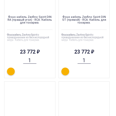
Фоно кабель Zavfino Spirit DIN
Фоно кабель Zavfino Spirit DIN
RA (правый угол) - RCA. Кабель
ST (прямой) - RCA. Кабель для
для тонарма.
тонарма.
Фонокабель Zavfino Spirit с
Фонокабель Zavfino Spirit с
проводниками из бескислородной
проводниками из бескислородной
меди. Кабель для тонарма.
меди. Кабель для тонарма.
23 772
₽
23 772
₽