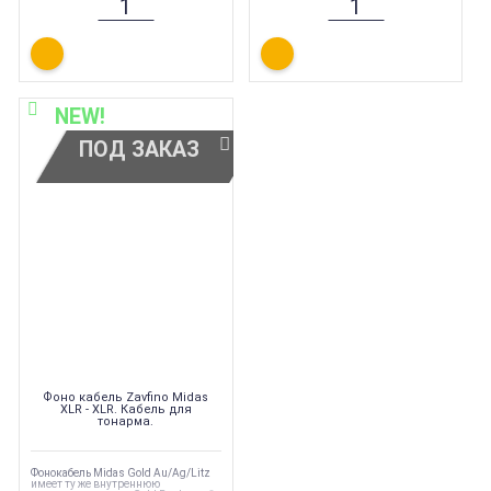
особенно когда дело касается
особенно когда дело касается
классической музыки.
классической музыки.
NEW!
ПОД ЗАКАЗ
Фоно кабель Zavfino Midas
XLR - XLR. Кабель для
тонарма.
Фонокабель Midas Gold Au/Ag/Litz
имеет ту же внутреннюю