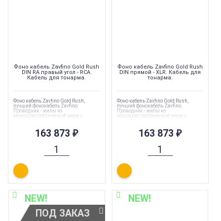
Фоно кабель Zavfino Gold Rush
Фоно кабель Zavfino Gold Rush
DIN RA правый угол - RCA.
DIN прямой - XLR. Кабель для
Кабель для тонарма.
тонарма.
Фоно кабель Zavfino Gold Rush,
Фоно кабель Zavfino Gold Rush,
лучший фонокабель Zavfino.
лучший фонокабель Zavfino.
Проводник - жилы из
Проводник - жилы из
монокристаллической меди с
монокристаллической меди с
золотым покрытием и жилы из
золотым покрытием и жилы из
очищенного серебра 99,9998%,
очищенного серебра 99,9998%,
идеальное экранирование
163 873
₽
идеальное экранирование
163 873
₽
графеном. Кабель для тонарма.
графеном. Кабель для тонарма.
NEW!
NEW!
ПОД ЗАКАЗ