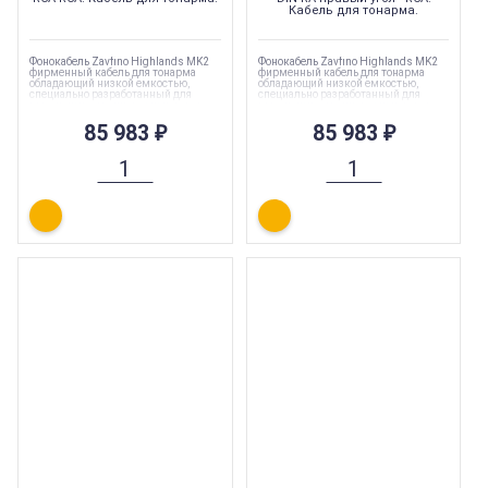
Кабель для тонарма.
Фонокабель Zavfino Highlands MK2
Фонокабель Zavfino Highlands MK2
фирменный кабель для тонарма
фирменный кабель для тонарма
обладающий низкой емкостью,
обладающий низкой емкостью,
специально разработанный для
специально разработанный для
высококачественного аналогового
высококачественного аналогового
воспроизведения. Кабель для
воспроизведения. Кабель для
тонарма.
85 983
₽
тонарма.
85 983
₽