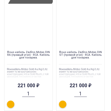
Фоно кабель Zavfino Midas DIN
Фоно кабель Zavfino Midas DIN
RA (правый угол) - RCA. Кабель
ST (прямой угол) - RCA. Кабель
для тонарма.
для тонарма.
Фонокабель Midas Gold Au/Ag/Litz
Фонокабель Midas Gold Au/Ag/Litz
имеет ту же внутреннюю
имеет ту же внутреннюю
конструкцию, что и Gold Rush, с той
конструкцию, что и Gold Rush, с той
разницей, что золото и чистое
разницей, что золото и чистое
серебро покрыты эмалью, а затем
серебро покрыты эмалью, а затем
скручены для создания настоящей
скручены для создания настоящей
конструкции «литц». «Литц»
221 000
₽
конструкции «литц». «Литц»
221 000
₽
улучшает звучание в
улучшает звучание в
высокочастотном диапазоне и
высокочастотном диапазоне и
делает его более захватывающим,
делает его более захватывающим,
особенно когда дело касается
особенно когда дело касается
классической музыки.
классической музыки.